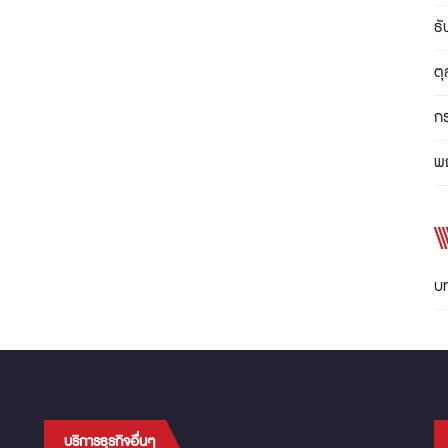
ธ
ต
ก
พ
บ
บริการธุรกิจอื่นๆ