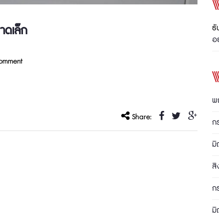
นาดเล็ก
ธั
อย
omment
พ
Share:
ก
มิ
ส
ก
มิ