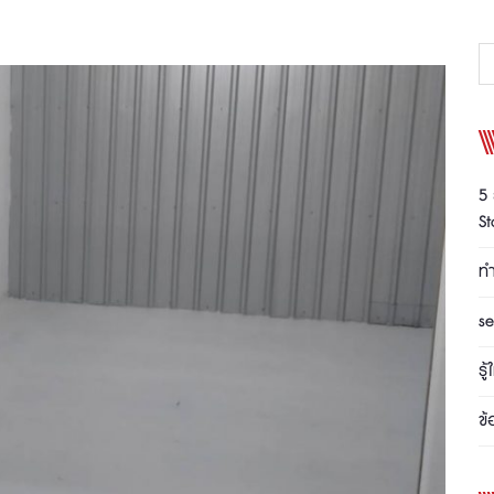
5 
S
ทำ
se
รู
ข้