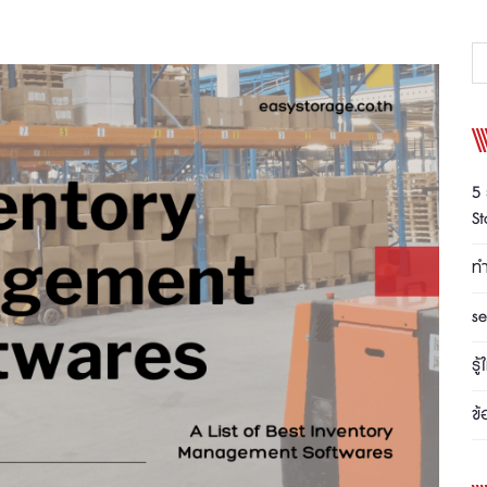
5 
S
ทำ
se
รู
ข้