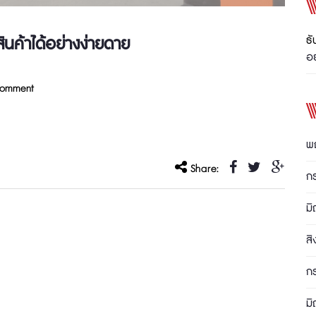
ินค้าได้อย่างง่ายดาย
ธั
อย
Comment
พ
Share:
ก
มิ
ส
ก
มิ