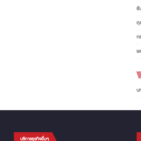
ธ
ต
ก
พ
บ
บริการธุรกิจอื่นๆ